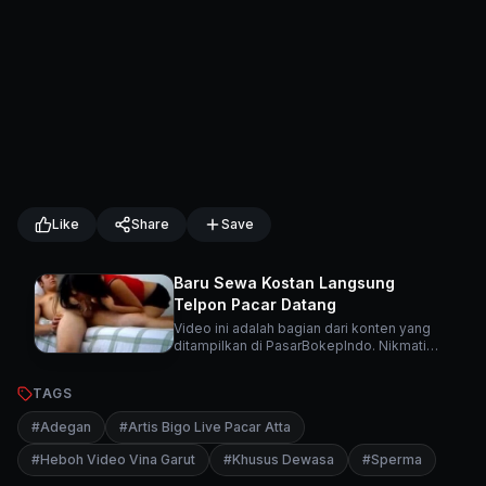
Like
Share
Save
Baru Sewa Kostan Langsung
Telpon Pacar Datang
Video ini adalah bagian dari konten yang
ditampilkan di PasarBokepIndo. Nikmati
berbagai video menarik lainnya di platform
kami.
TAGS
#
Adegan
#
Artis Bigo Live Pacar Atta
#
Heboh Video Vina Garut
#
Khusus Dewasa
#
Sperma