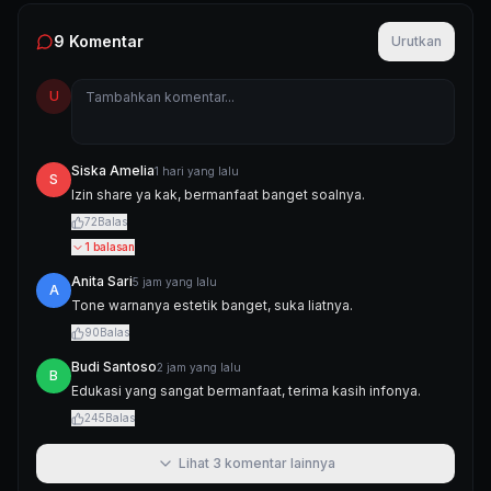
9
Komentar
Urutkan
U
Siska Amelia
1 hari yang lalu
S
Izin share ya kak, bermanfaat banget soalnya.
72
Balas
1
balasan
Anita Sari
5 jam yang lalu
A
Tone warnanya estetik banget, suka liatnya.
90
Balas
Budi Santoso
2 jam yang lalu
B
Edukasi yang sangat bermanfaat, terima kasih infonya.
245
Balas
Lihat
3
komentar lainnya