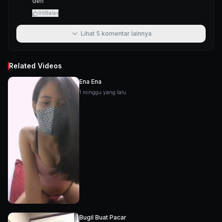
deh
99
Balas
Lihat
5
komentar lainnya
Related Videos
Ena Ena
1 minggu yang lalu
Bugil Buat Pacar