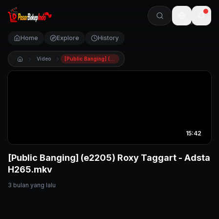
🇺🇸
Home
Explore
History
Video
[Public Banging] (e2205) Roxy Taggart - Adsta H265.mkv
15:42
[Public Banging] (e2205) Roxy Taggart - Adsta
H265.mkv
3 bulan yang lalu