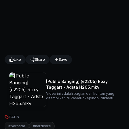
Like
Share
Save
[Public Banging] (e2205) Roxy
Taggart - Adsta H265.mkv
Video ini adalah bagian dari konten yang
ditampilkan di PasarBokepIndo. Nikmati
berbagai video menarik lainnya di platform
kami.
TAGS
#
pornstar
#
hardcore