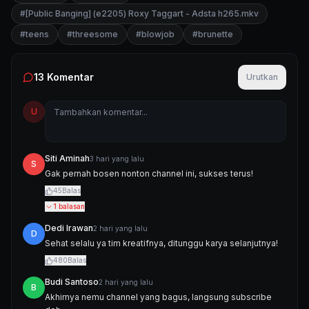
#
[Public Banging] (e2205) Roxy Taggart - Adsta h265.mkv
#
teens
#
threesome
#
blowjob
#
brunette
13
Komentar
Urutkan
U
Siti Aminah
3 hari yang lalu
S
Gak pernah bosen nonton channel ini, sukses terus!
45
Balas
1
balasan
Dedi Irawan
2 hari yang lalu
D
Sehat selalu ya tim kreatifnya, ditunggu karya selanjutnya!
480
Balas
Budi Santoso
2 hari yang lalu
B
Akhirnya nemu channel yang bagus, langsung subscribe