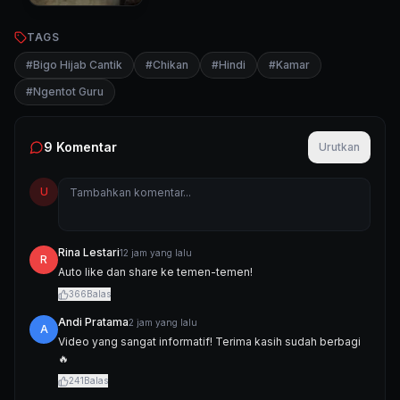
TAGS
#
Bigo Hijab Cantik
#
Chikan
#
Hindi
#
Kamar
#
Ngentot Guru
9
Komentar
Urutkan
U
Rina Lestari
12 jam yang lalu
R
Auto like dan share ke temen-temen!
366
Balas
Andi Pratama
2 jam yang lalu
A
Video yang sangat informatif! Terima kasih sudah berbagi
🔥
241
Balas