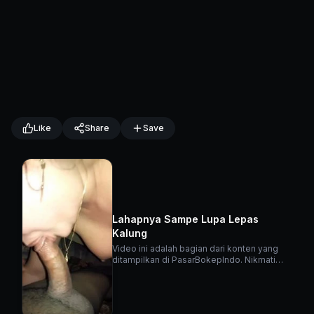
Like
Share
Save
Lahapnya Sampe Lupa Lepas
Kalung
Video ini adalah bagian dari konten yang
ditampilkan di PasarBokepIndo. Nikmati
berbagai video menarik lainnya di platform
kami.