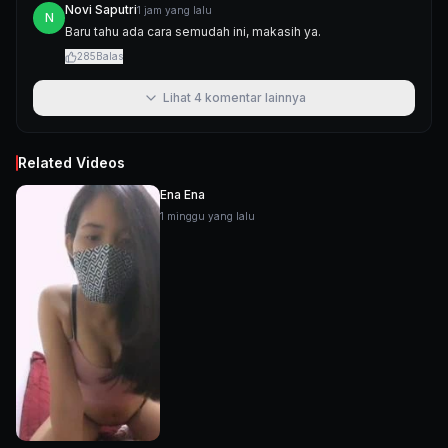
Novi Saputri
1 jam yang lalu
N
Baru tahu ada cara semudah ini, makasih ya.
285
Balas
Lihat
4
komentar lainnya
Related Videos
Ena Ena
1 minggu yang lalu