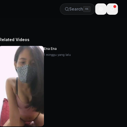
Search
⌘K
🇺🇸
Related Videos
Ena Ena
1 minggu yang lalu