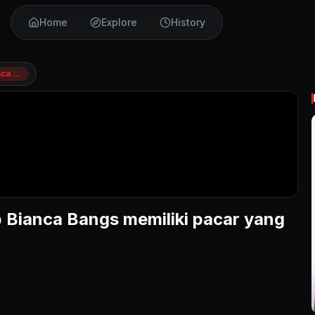
Home
Explore
History
Pervarab &#8211; Teen Hijab Arab Bianca Bangs memiliki pacar yang frustrasi yang sudah cukup
b Bianca Bangs memiliki pacar yang