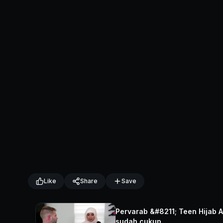
Like
Share
Save
Pervarab &#8211; Teen Hijab A
sudah cukup