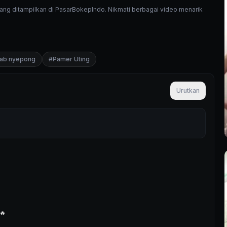
 yang ditampilkan di PasarBokepIndo. Nikmati berbagai video menarik
lbab nyepong
#
Pamer Uting
Urutkan
🔥