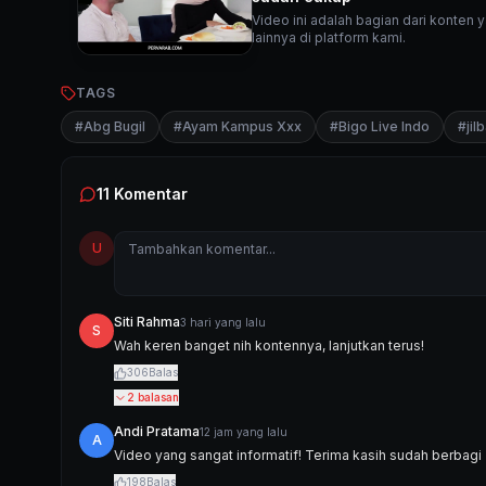
Video ini adalah bagian dari konten
lainnya di platform kami.
TAGS
#
Abg Bugil
#
Ayam Kampus Xxx
#
Bigo Live Indo
#
ji
11
Komentar
U
Siti Rahma
3 hari yang lalu
S
Wah keren banget nih kontennya, lanjutkan terus!
306
Balas
2
balasan
Andi Pratama
12 jam yang lalu
A
Video yang sangat informatif! Terima kasih sudah berbagi 
198
Balas