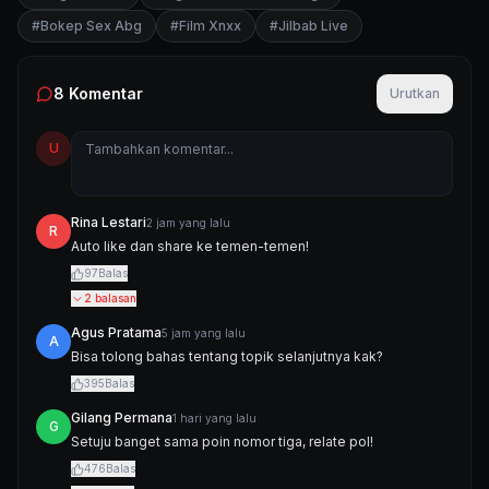
#
Bokep Sex Abg
#
Film Xnxx
#
Jilbab Live
8
Komentar
Urutkan
U
Rina Lestari
2 jam yang lalu
R
Auto like dan share ke temen-temen!
97
Balas
2
balasan
Agus Pratama
5 jam yang lalu
A
Bisa tolong bahas tentang topik selanjutnya kak?
395
Balas
Gilang Permana
1 hari yang lalu
G
Setuju banget sama poin nomor tiga, relate pol!
476
Balas