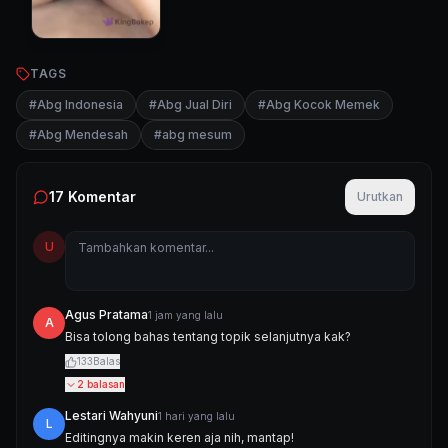
TAGS
#
Abg Indonesia
#
Abg Jual Diri
#
Abg Kocok Memek
#
Abg Mendesah
#
abg mesum
17
Komentar
Urutkan
U
Agus Pratama
1 jam yang lalu
A
Bisa tolong bahas tentang topik selanjutnya kak?
133
Balas
2
balasan
Lestari Wahyuni
1 hari yang lalu
L
Editingnya makin keren aja nih, mantap!