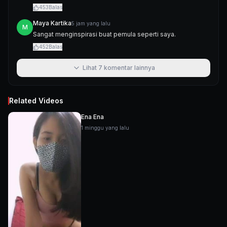
453
Balas
Maya Kartika
5 jam yang lalu
M
Sangat menginspirasi buat pemula seperti saya.
452
Balas
Lihat
7
komentar lainnya
Related Videos
Ena Ena
1 minggu yang lalu