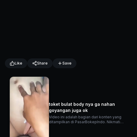
Like
Share
Save
toket bulat body nya ga nahan
goyangan juga ok
Video ini adalah bagian dari konten yang
ditampilkan di PasarBokepIndo. Nikmati
berbagai video menarik lainnya di platform
kami.