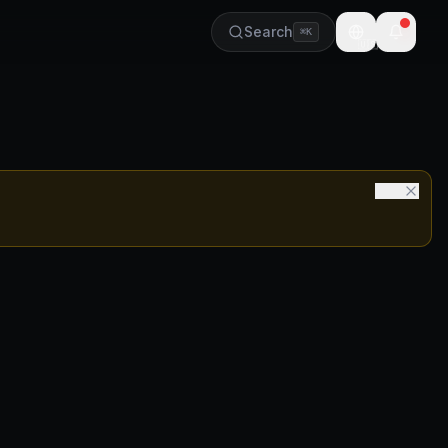
Search
⌘K
🇺🇸