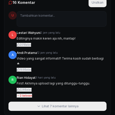
16
Komentar
Urutkan
U
Lestari Wahyuni
2 jam yang lalu
L
Editingnya makin keren aja nih, mantap!
201
Balas
Andi Pratama
12 jam yang lalu
A
Video yang sangat informatif! Terima kasih sudah berbagi
🔥
169
Balas
Rian Hidayat
3 hari yang lalu
R
First! Akhirnya upload lagi yang ditunggu-tunggu.
228
Balas
2
balasan
Lihat
7
komentar lainnya