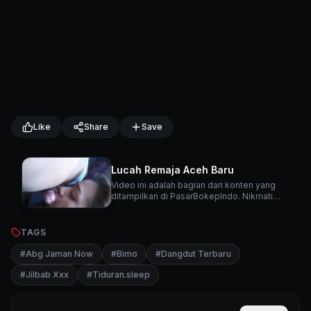
Like
Share
Save
Lucah Remaja Aceh Baru
Video ini adalah bagian dari konten yang
ditampilkan di PasarBokepIndo. Nikmati
berbagai video menarik lainnya di platform
kami.
TAGS
#
Abg Jaman Now
#
Bimo
#
Dangdut Terbaru
#
Jilbab Xxx
#
Tiduran.sleep