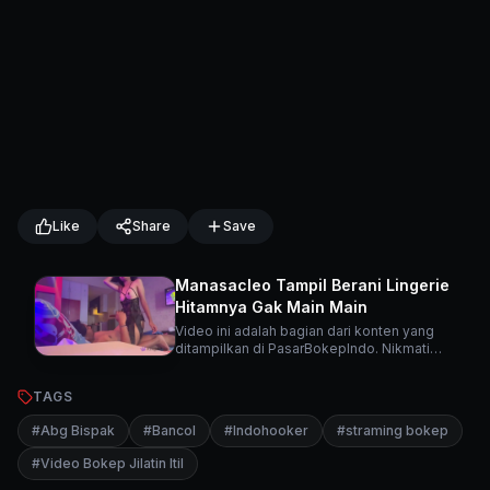
Like
Share
Save
Manasacleo Tampil Berani Lingerie
Hitamnya Gak Main Main
Video ini adalah bagian dari konten yang
ditampilkan di PasarBokepIndo. Nikmati
berbagai video menarik lainnya di platform
kami.
TAGS
#
Abg Bispak
#
Bancol
#
Indohooker
#
straming bokep
#
Video Bokep Jilatin Itil