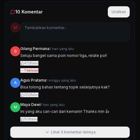
10
Komentar
Urutkan
U
Gilang Permana
3 hari yang lalu
G
Setuju banget sama poin nomor tiga, relate pol!
472
Balas
1
balasan
Agus Pratama
1 minggu yang lalu
A
Bisa tolong bahas tentang topik selanjutnya kak?
202
Balas
Maya Dewi
1 hari yang lalu
M
Ini yang aku cari-cari dari kemarin! Thanks min 👍
153
Balas
Lihat
3
komentar lainnya