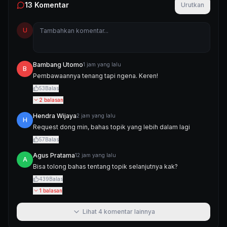
13
Komentar
Urutkan
U
Bambang Utomo
1 jam yang lalu
B
Pembawaannya tenang tapi ngena. Keren!
53
Balas
2
balasan
Hendra Wijaya
2 jam yang lalu
H
Request dong min, bahas topik yang lebih dalam lagi
57
Balas
Agus Pratama
12 jam yang lalu
A
Bisa tolong bahas tentang topik selanjutnya kak?
439
Balas
1
balasan
Lihat
4
komentar lainnya