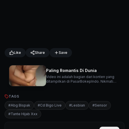
Like
Share
Save
Paling Romantis Di Dunia
Video ini adalah bagian dari konten yang
ditampilkan di PasarBokepIndo. Nikmati
berbagai video menarik lainnya di platform
kami.
TAGS
#
Abg Bispak
#
Cd Bigo Live
#
Lesbian
#
Sensor
#
Tante Hijab Xxx