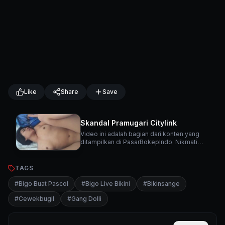
Like
Share
Save
Skandal Pramugari Citylink
Video ini adalah bagian dari konten yang
ditampilkan di PasarBokepIndo. Nikmati
berbagai video menarik lainnya di platform
kami.
TAGS
#
Bigo Buat Pascol
#
Bigo Live Bikini
#
Bikinsange
#
Cewekbugil
#
Gang Dolli