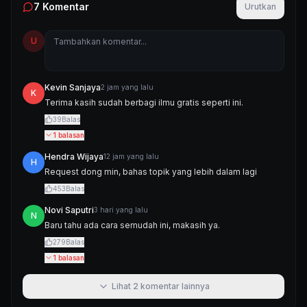
7
Komentar
Urutkan
U
Kevin Sanjaya
2 jam yang lalu
K
Terima kasih sudah berbagi ilmu gratis seperti ini.
39
Balas
1
balasan
Hendra Wijaya
12 jam yang lalu
H
Request dong min, bahas topik yang lebih dalam lagi
453
Balas
Novi Saputri
3 hari yang lalu
N
Baru tahu ada cara semudah ini, makasih ya.
279
Balas
1
balasan
Lihat
2
komentar lainnya